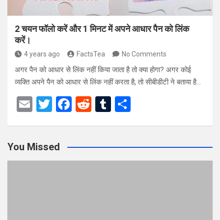
2 चयन फॉलो करें और 1 मिनट में अपने आधार पैन को लिंक
करें।
4 years ago
FactsTea
No Comments
अगर पैन को आधार से लिंक नहीं किया जाता है तो क्या होगा? अगर कोई
व्यक्ति अपने पैन को आधार से लिंक नहीं करता है, तो सीबीडीटी ने बताया है…
E
T
F
R
T
S
m
wi
a
e
u
h
ail
tt
ce
d
m
ar
You Missed
er
b
di
bl
e
o
t
r
o
k