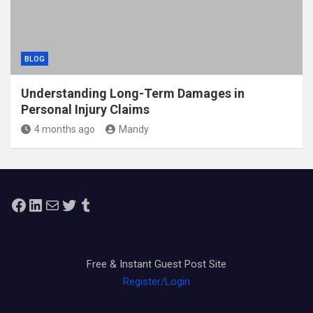
BLOG
Understanding Long-Term Damages in
Personal Injury Claims
4 months ago
Mandy
Facebook
LinkedIn
Mail
Twitter
Tumblr
Free & Instant Guest Post Site
Register/Login